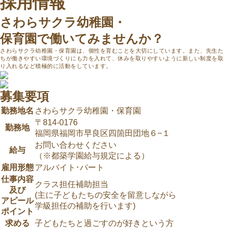
採用情報
さわらサクラ幼稚園・
保育園で働いてみませんか？
さわらサクラ幼稚園・保育園は、個性を育むことを大切にしています。また、先生た
ちが働きやすい環境づくりにも力を入れて、休みを取りやすいように新しい制度を取
り入れるなど積極的に活動をしています。
募集要項
勤務地名
さわらサクラ幼稚園・保育園
〒814-0176
勤務地
福岡県福岡市早良区四箇田団地６−１
お問い合わせください
給与
（※都築学園給与規定による）
雇用形態
アルバイト･パート
仕事内容
クラス担任補助担当
及び
(主に子どもたちの安全を留意しながら
アピール
学級担任の補助を行います)
ポイント
求める
子どもたちと過ごすのが好きという方