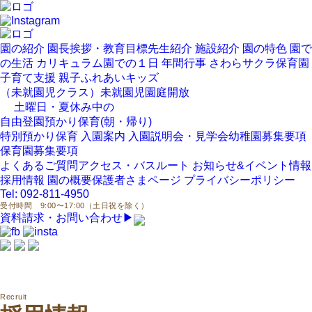
園の紹介
園長挨拶・教育目標
先生紹介
施設紹介
園の特色
園で
の生活
カリキュラム
園での１日
年間行事
さわらサクラ保育園
子育て支援
親子ふれあいキッズ
（未就園児クラス）
未就園児園庭開放
土曜日・夏休み中の
自由登園
預かり保育(朝・帰り)
特別預かり保育
入園案内
入園説明会・見学会
幼稚園募集要項
保育園募集要項
よくあるご質問
アクセス・バスルート
お知らせ&イベント情報
採用情報
園の概要
保護者さまページ
プライバシーポリシー
Tel: 092-811-4950
受付時間 9:00〜17:00（土日祝を除く）
資料請求・お問い合わせ
▶︎
Recruit