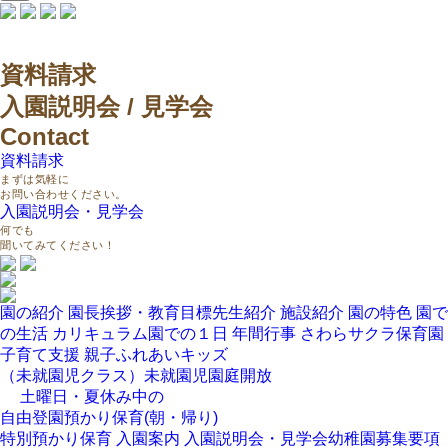
資料請求
入園説明会 / 見学会
Contact
資料請求
まずは気軽に
お問い合わせください。
入園説明会・見学会
何でも
聞いてみてください！
園の紹介
園長挨拶・教育目標
先生紹介
施設紹介
園の特色
園で
の生活
カリキュラム
園での１日
年間行事
さわらサクラ保育園
子育て支援
親子ふれあいキッズ
（未就園児クラス）
未就園児園庭開放
土曜日・夏休み中の
自由登園
預かり保育(朝・帰り)
特別預かり保育
入園案内
入園説明会・見学会
幼稚園募集要項