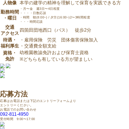
人物像
本学の建学の精神を理解して保育を実践できる方
・月〜金 週3日〜4日程度
勤務時間
・・・・日数応談
・曜日
・時間 朝(8:00~) / 夕方(16:00~)2〜3時間程度
・・・時間応談
交通
四箇田団地西口（バス） 徒歩2分
アクセス
待遇・
・雇用保険 労災 団体傷害保険加入
福利厚生
・交通費全額支給
幼稚園教諭免許および保育士資格
資格・
免許
※どちらも有している方が望ましい
応募方法
応募はお電話または下記のエントリーフォームより
エントリーください。
お電話でのお問い合わせ
092-811-4950
受付時間 9:00〜17:00