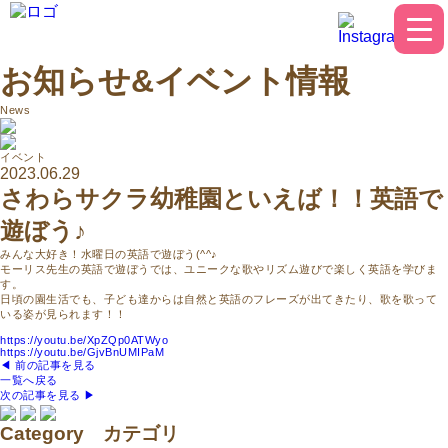
お知らせ&イベント情報
News
イベント
2023.06.29
さわらサクラ幼稚園といえば！！英語で
遊ぼう♪
みんな大好き！水曜日の英語で遊ぼう(^^♪
モーリス先生の英語で遊ぼうでは、ユニークな歌やリズム遊びで楽しく英語を学びま
す。
日頃の園生活でも、子ども達からは自然と英語のフレーズが出てきたり、歌を歌って
いる姿が見られます！！
https://youtu.be/XpZQp0ATWyo
https://youtu.be/GjvBnUMIPaM
◀︎ 前の記事を見る
一覧へ戻る
次の記事を見る ▶︎
Category
カテゴリ