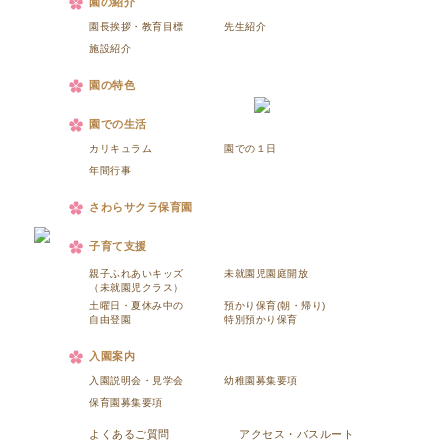
園の紹介
園長挨拶・教育目標
先生紹介
施設紹介
園の特色
園での生活
カリキュラム
園での１日
年間行事
さわらサクラ保育園
子育て支援
親子ふれあいキッズ
未就園児園庭開放
（未就園児クラス）
土曜日・夏休み中の
預かり保育(朝・帰り)
自由登園
特別預かり保育
入園案内
入園説明会・見学会
幼稚園募集要項
保育園募集要項
よくあるご質問
アクセス・バスルート