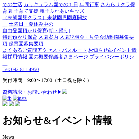
での生活
カリキュラム
園での１日
年間行事
さわらサクラ保
育園
子育て支援
親子ふれあいキッズ
（未就園児クラス）
未就園児園庭開放
土曜日・夏休み中の
自由登園
預かり保育(朝・帰り)
特別預かり保育
入園案内
入園説明会・見学会
幼稚園募集要
項
保育園募集要項
よくあるご質問
アクセス・バスルート
お知らせ&イベント情
報
採用情報
園の概要
保護者さまページ
プライバシーポリシ
ー
Tel: 092-811-4950
受付時間 9:00〜17:00（土日祝を除く）
資料請求・お問い合わせ
▶︎
お知らせ&イベント情報
News