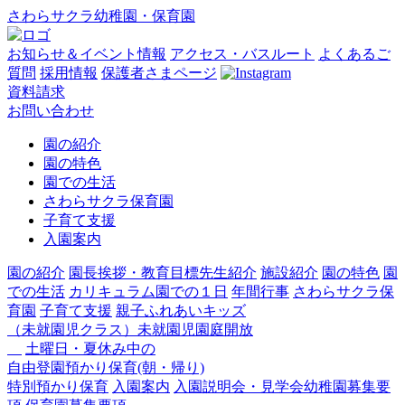
さわらサクラ幼稚園・保育園
お知らせ＆イベント情報
アクセス・バスルート
よくあるご
質問
採用情報
保護者さまページ
資料請求
お問い合わせ
園の紹介
園の特色
園での生活
さわらサクラ保育園
子育て支援
入園案内
園の紹介
園長挨拶・教育目標
先生紹介
施設紹介
園の特色
園
での生活
カリキュラム
園での１日
年間行事
さわらサクラ保
育園
子育て支援
親子ふれあいキッズ
（未就園児クラス）
未就園児園庭開放
土曜日・夏休み中の
自由登園
預かり保育(朝・帰り)
特別預かり保育
入園案内
入園説明会・見学会
幼稚園募集要