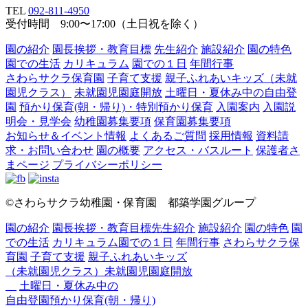
TEL
092-811-4950
受付時間 9:00〜17:00（土日祝を除く）
園の紹介
園長挨拶・教育目標
先生紹介
施設紹介
園の特色
園での生活
カリキュラム
園での１日
年間行事
さわらサクラ保育園
子育て支援
親子ふれあいキッズ（未就
園児クラス）
未就園児園庭開放
土曜日・夏休み中の自由登
園
預かり保育(朝・帰り)・特別預かり保育
入園案内
入園説
明会・見学会
幼稚園募集要項
保育園募集要項
お知らせ＆イベント情報
よくあるご質問
採用情報
資料請
求・お問い合わせ
園の概要
アクセス・バスルート
保護者さ
まページ
プライバシーポリシー
©さわらサクラ幼稚園・保育園 都築学園グループ
園の紹介
園長挨拶・教育目標
先生紹介
施設紹介
園の特色
園
での生活
カリキュラム
園での１日
年間行事
さわらサクラ保
育園
子育て支援
親子ふれあいキッズ
（未就園児クラス）
未就園児園庭開放
土曜日・夏休み中の
自由登園
預かり保育(朝・帰り)