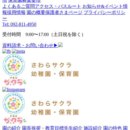
項
保育園募集要項
よくあるご質問
アクセス・バスルート
お知らせ&イベント情
報
採用情報
園の概要
保護者さまページ
プライバシーポリシ
ー
Tel: 092-811-4950
受付時間 9:00〜17:00（土日祝を除く）
資料請求・お問い合わせ
▶︎
園の紹介
園長挨拶・教育目標
先生紹介
施設紹介
園の特色
園